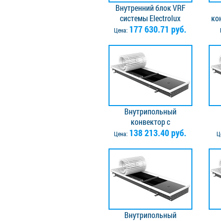
Внутренний блок VRF
системы Electrolux
ко
ESVMW-SF-45N
177 630.71 руб.
EA
Цена:
Внутрипольный
конвектор с
вентилятором Vitron
138 213.40 руб.
в
Цена:
Ц
ВКВ.065.260.2500.2ТГ.Л -
ВКВ
левое подключение.
Решётка в комплекте
Р
Внутрипольный