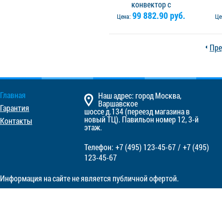
конвектор с
вентилятором Vitron
99 882.90 руб.
в
Цена:
Це
ВКВ.075.360.1400.2ТГ.Л -
ВКВ
левое подключение.
Решётка в комплекте
Р
Пре
Главная
Наш адрес: город Москва,
Варшавское
Гарантия
шоссе д.134 (переезд магазина в
новый ТЦ). Павильон номер 12, 3-й
Контакты
этаж.
Телефон:
+7 (495)
123-45-67
/
+7 (495)
123-45-67
Информация на сайте не является публичной офертой.