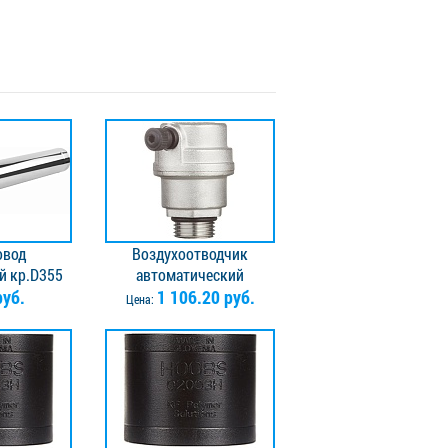
овод
Воздухоотводчик
 кр.D355
автоматический
мм, нерж
руб.
вертикальный 1/2" Valtec
1 106.20 руб.
Цена:
 0,8