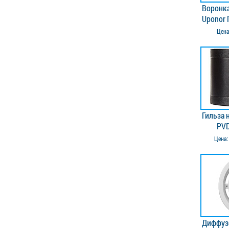
Воронк
Uponor 
Цен
Гильза 
PVD
Цена
Диффуз