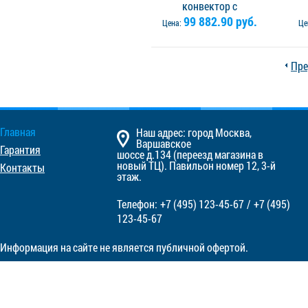
конвектор с
вентилятором Vitron
99 882.90 руб.
в
Цена:
Це
ВКВ.075.360.1400.2ТГ.Л -
ВКВ
левое подключение.
Решётка в комплекте
Р
Пре
Главная
Наш адрес: город Москва,
Варшавское
Гарантия
шоссе д.134 (переезд магазина в
новый ТЦ). Павильон номер 12, 3-й
Контакты
этаж.
Телефон:
+7 (495)
123-45-67
/
+7 (495)
123-45-67
Информация на сайте не является публичной офертой.