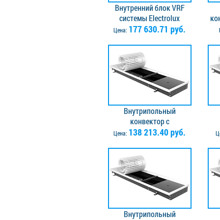
Внутренний блок VRF
системы Electrolux
ко
ESVMW-SF-45N
177 630.71 руб.
EA
Цена:
Внутрипольный
конвектор с
вентилятором Vitron
138 213.40 руб.
в
Цена:
Ц
ВКВ.065.260.2500.2ТГ.Л -
ВКВ
левое подключение.
Решётка в комплекте
Р
Внутрипольный