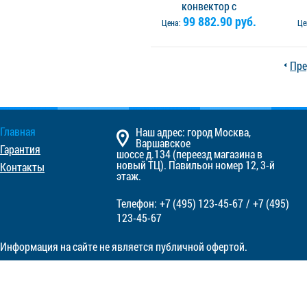
конвектор с
вентилятором Vitron
99 882.90 руб.
в
Цена:
Це
ВКВ.075.360.1400.2ТГ.Л -
ВКВ
левое подключение.
Решётка в комплекте
Р
Пре
Главная
Наш адрес: город Москва,
Варшавское
Гарантия
шоссе д.134 (переезд магазина в
новый ТЦ). Павильон номер 12, 3-й
Контакты
этаж.
Телефон:
+7 (495)
123-45-67
/
+7 (495)
123-45-67
Информация на сайте не является публичной офертой.