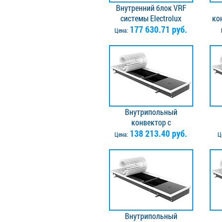
Внутренний блок VRF
системы Electrolux
ко
ESVMW-SF-45N
177 630.71 руб.
EA
Цена:
Внутрипольный
конвектор с
вентилятором Vitron
138 213.40 руб.
в
Цена:
Ц
ВКВ.065.260.2500.2ТГ.Л -
ВКВ
левое подключение.
Решётка в комплекте
Р
Внутрипольный