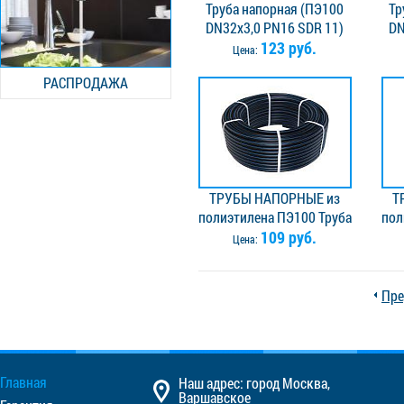
Труба напорная (ПЭ100
Тр
DN32х3,0 PN16 SDR 11)
DN
123 руб.
Цена:
РАСПРОДАЖА
ТРУБЫ НАПОРНЫЕ из
Т
полиэтилена ПЭ100 Труба
пол
напорн. ПЭ100 DN32х2,4
109 руб.
на
Цена:
PN12,5 SDR 13,6 с син.
P
полосой, метровая
разметка
Пре
Главная
Наш адрес: город Москва,
Варшавское