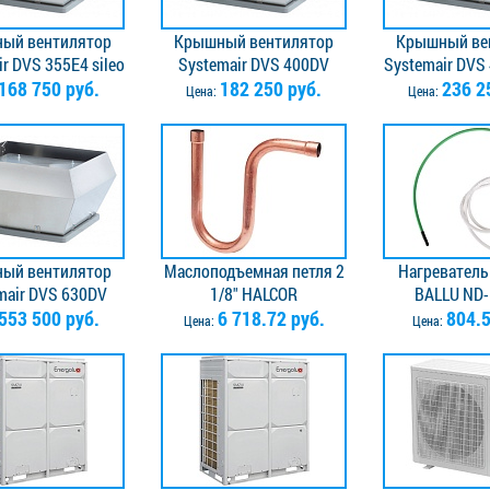
ый вентилятор
Крышный вентилятор
Крышный ве
r DVS 355E4 sileo
Systemair DVS 400DV
Systemair DVS 
168 750 руб.
roof fan
182 250 руб.
sileo
236 2
roof f
Цена:
Цена:
ый вентилятор
Маслоподъемная петля 2
Нагреватель
mair DVS 630DV
1/8" HALCOR
BALLU ND
leo roof fan
553 500 руб.
6 718.72 руб.
804.5
Цена:
Цена: