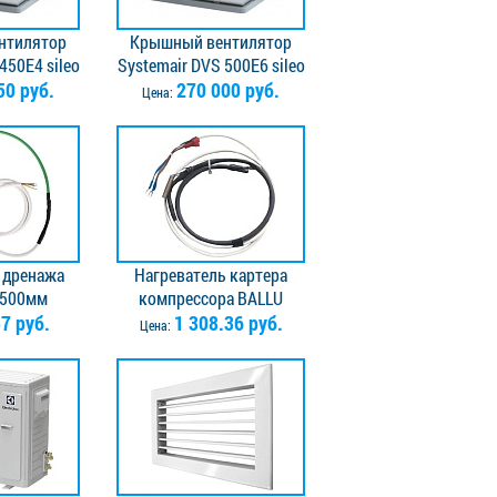
нтилятор
Крышный вентилятор
450E4 sileo
Systemair DVS 500E6 sileo
50 руб.
an
270 000 руб.
roof fan
Цена:
 дренажа
Нагреватель картера
-500мм
компрессора BALLU
7 руб.
НС-0050330
1 308.36 руб.
Цена: