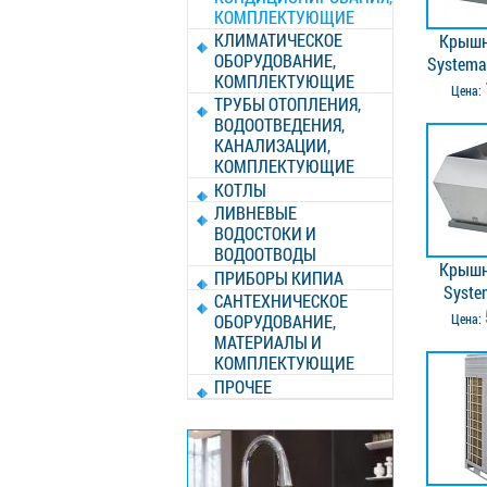
КОМПЛЕКТУЮЩИЕ
КЛИМАТИЧЕСКОЕ
Крышн
ОБОРУДОВАНИЕ,
Systemai
КОМПЛЕКТУЮЩИЕ
Цена:
ТРУБЫ ОТОПЛЕНИЯ,
ВОДООТВЕДЕНИЯ,
КАНАЛИЗАЦИИ,
КОМПЛЕКТУЮЩИЕ
КОТЛЫ
ЛИВНЕВЫЕ
ВОДОСТОКИ И
ВОДООТВОДЫ
Крышн
ПРИБОРЫ КИПИА
Syste
САНТЕХНИЧЕСКОЕ
si
ОБОРУДОВАНИЕ,
Цена:
МАТЕРИАЛЫ И
КОМПЛЕКТУЮЩИЕ
ПРОЧЕЕ