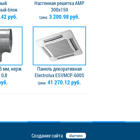
ный
Настенная решетка АМР
ный блок
300x150
Electrolux
.42 руб.
3 200.98 руб.
Цена:
/UP4-DC/N8
5 мм, нерж
Панель декоративная
 0,8
Electrolux ESVMCP-600S
руб.
41 270.12 руб.
Цена:
Создание сайта