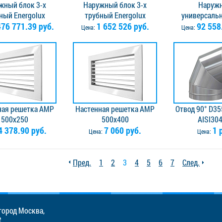
жный блок 3-х
Наружный блок 3-х
Наруж
ный Energolux
трубный Energolux
универсаль
ZU175V3AI c
476 771.39 руб.
SMZU215V3AI c
1 652 526 руб.
кондиционера 
92 558
Цена:
Цена:
ерацией тепла
рекуперацией тепла
EACO/out-24H
ная решетка АМР
Настенная решетка АМР
Отвод 90° D35
500x250
500x400
AISI304
4 378.90 руб.
7 060 руб.
1 
Цена:
Цена:
Пред.
1
2
3
4
5
6
7
След.
город Москва,
е