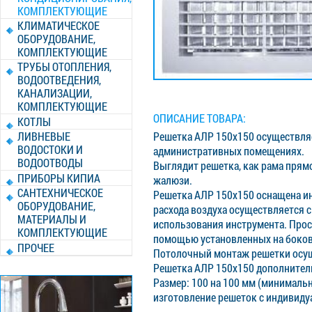
КОМПЛЕКТУЮЩИЕ
КЛИМАТИЧЕСКОЕ
ОБОРУДОВАНИЕ,
КОМПЛЕКТУЮЩИЕ
ТРУБЫ ОТОПЛЕНИЯ,
ВОДООТВЕДЕНИЯ,
КАНАЛИЗАЦИИ,
КОМПЛЕКТУЮЩИЕ
ОПИСАНИЕ ТОВАРА:
КОТЛЫ
Решетка АЛР 150x150 осуществляе
ЛИВНЕВЫЕ
ВОДОСТОКИ И
административных помещениях.
ВОДООТВОДЫ
Выглядит решетка, как рама пря
ПРИБОРЫ КИПИА
жалюзи.
САНТЕХНИЧЕСКОЕ
Решетка АЛР 150x150 оснащена ин
ОБОРУДОВАНИЕ,
расхода воздуха осуществляется
МАТЕРИАЛЫ И
использования инструмента. Прос
КОМПЛЕКТУЮЩИЕ
помощью установленных на боков
ПРОЧЕЕ
Потолочный монтаж решетки осу
Решетка АЛР 150x150 дополнител
Размер: 100 на 100 мм (минималь
изготовление решеток с индивид