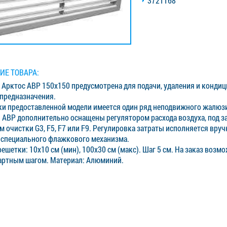
3721168
ИЕ ТОВАРА:
 Арктос АВР 150x150 предусмотрена для подачи, удаления и конди
 предназначения.
ки предоставленной модели имеется один ряд неподвижного жалюзи
 АВР дополнительно оснащены регулятором расхода воздуха, под 
м очистки G3, F5, F7 или F9. Регулировка затраты исполняется вру
специального флажкового механизма.
ешетки: 10x10 см (мин), 100x30 см (макс). Шаг 5 см. На заказ возм
артным шагом. Материал: Алюминий.