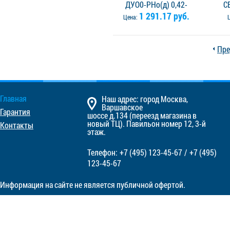
ДУО0-РНо(д) 0,42-
С
R1/2.B2-"Аква-Гефест"
1 291.17 руб.
/
Цена:
Пре
Главная
Наш адрес: город Москва,
Варшавское
Гарантия
шоссе д.134 (переезд магазина в
новый ТЦ). Павильон номер 12, 3-й
Контакты
этаж.
Телефон:
+7 (495)
123-45-67
/
+7 (495)
123-45-67
Информация на сайте не является публичной офертой.