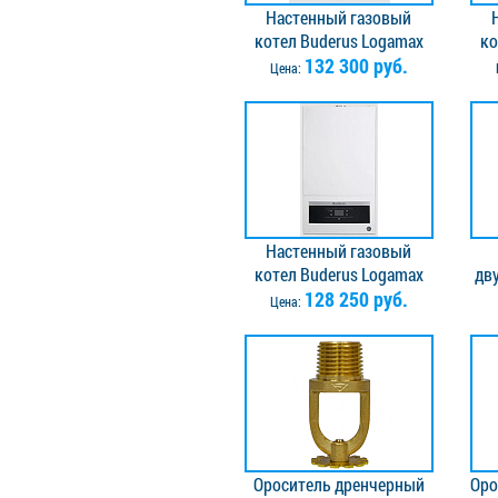
Настенный газовый
котел Buderus Logamax
ко
U052-28, мощность 28
132 300 руб.
Цена:
кВт с закрытой камерой
при
сгорания
Настенный газовый
котел Buderus Logamax
дв
U072-35K, с
128 250 руб.
ко
Цена:
приготовлением горячей
воды
при
Ороситель дренчерный
Оро