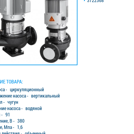
3722368
ИЕ ТОВАРА:
оса - циркуляционный
жение насоса - вертикальный
л - чугун
ние насоса - водяной
 - 91
ние, В - 380
, Мпа - 1,6
 действия - объемный